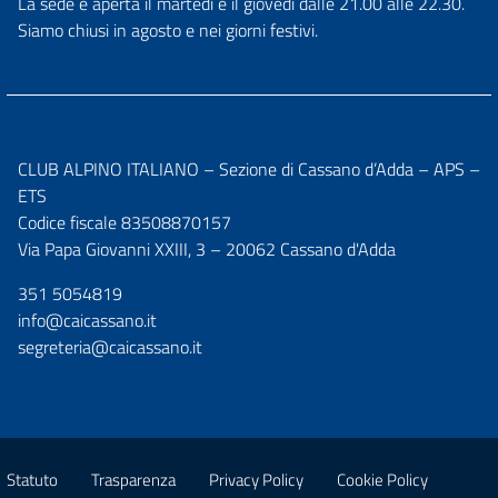
La sede è aperta il martedì e il giovedì dalle 21.00 alle 22.30.
Siamo chiusi in agosto e nei giorni festivi.
CLUB ALPINO ITALIANO – Sezione di Cassano d’Adda – APS –
ETS
Codice fiscale 83508870157
Via Papa Giovanni XXIII, 3 – 20062 Cassano d'Adda
351 5054819
info@caicassano.it
segreteria@caicassano.it
Statuto
Trasparenza
Privacy Policy
Cookie Policy