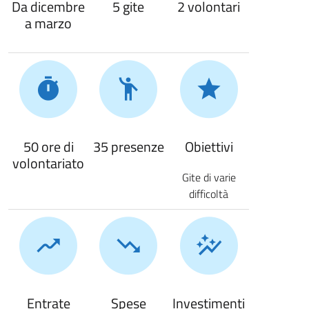
Da dicembre
5 gite
2 volontari
a marzo
50 ore di
35 presenze
Obiettivi
volontariato
Gite di varie
difficoltà
Entrate
Spese
Investimenti