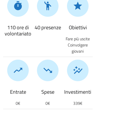
110 ore di
40 presenze
Obiettivi
volontariato
Fare più uscite
Coinvolgere
giovani
Entrate
Spese
Investimenti
0€
0€
339€